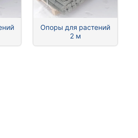
ений
Опоры для растений
2 м