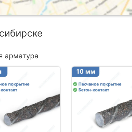
осибирске
я арматура