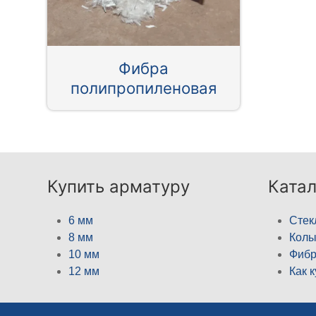
Фибра
полипропиленовая
Купить арматуру
Катал
6 мм
Стек
8 мм
Кол
10 мм
Фибр
12 мм
Как 