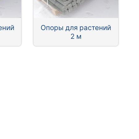
ений
Опоры для растений
2 м