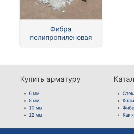
Фибра
полипропиленовая
Купить арматуру
Катал
6 мм
Стек
8 мм
Кол
10 мм
Фибр
12 мм
Как 