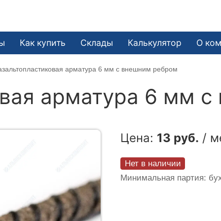
ы
Как купить
Склады
Калькулятор
О ко
азальтопластиковая арматура 6 мм с внешним ребром
вая арматура 6 мм с
Цена:
13 руб.
/ м
Нет в наличии
Минимальная партия: бух