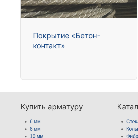
Покрытие «Бетон-
контакт»
Купить арматуру
Катал
6 мм
Стек
8 мм
Кол
10 мм
Фибр