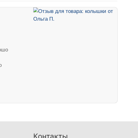
рошо
ю
Контакты