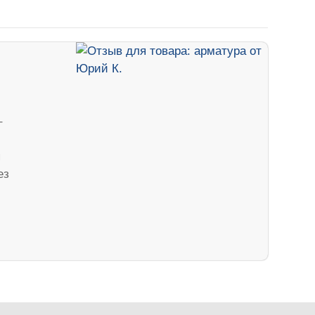
–
я
ез