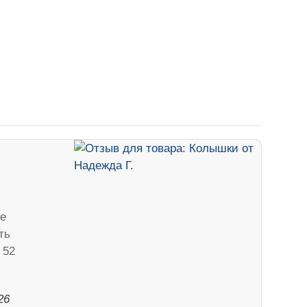
е
ть
 52
26