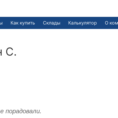
ы
Как купить
Склады
Калькулятор
О ко
 С.
е порадовали.