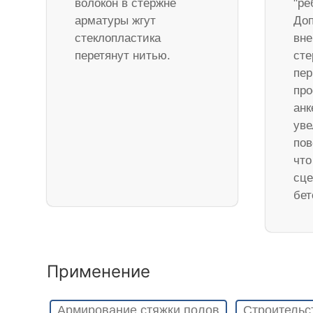
волокон в стержне
"ре
арматуры жгут
Доп
стеклопластика
вне
перетянут нитью.
ст
пер
про
анк
уве
пов
что
сце
бет
Применение
Армирование стяжки полов
Строительс