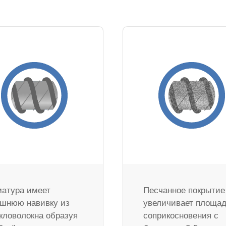
атура имеет
Песчанное покрытие
шнюю навивку из
увеличивает площа
кловолокна образуя
соприкосновения с