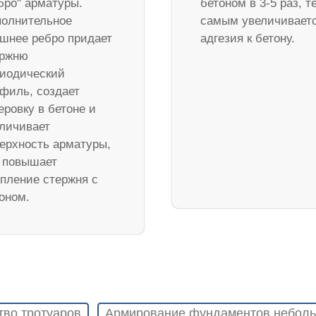
бро" арматуры.
бетоном в 3-5 раз, т
олнительное
самым увеличивает
шнее ребро придает
адгезия к бетону.
ержню
иодический
филь, создает
еровку в бетоне и
личивает
ерхность арматуры,
 повышает
пление стержня с
оном.
тво тротуаров
Армирование фундаментов неболь