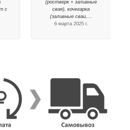
а
(ростверк + заливные
т с
свая), кочегарка
(заливные сваи,…
6 марта 2025 г.