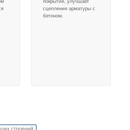
ем
покрытие, улучшает
ся
сцепление арматуры с
бетоном.
ших строений