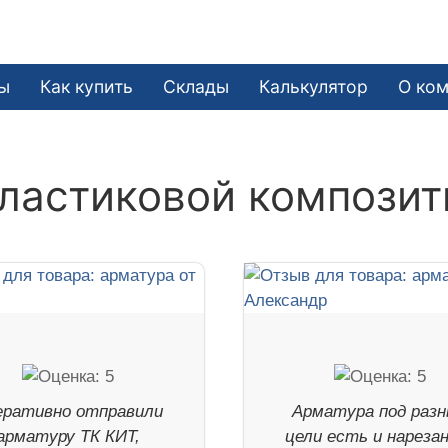
ы
Как купить
Склады
Калькулятор
О ко
ластиковой композит
еративно отправили
Арматура под раз
арматуру ТК КИТ,
цели есть и нареза