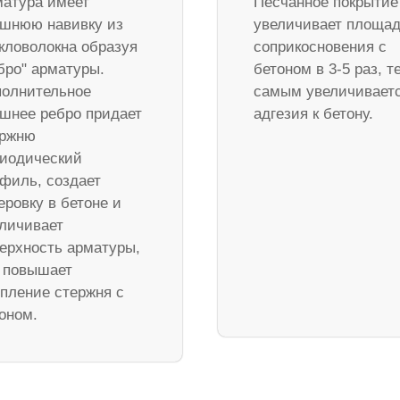
атура имеет
Песчанное покрытие
шнюю навивку из
увеличивает площа
кловолокна образуя
соприкосновения с
бро" арматуры.
бетоном в 3-5 раз, т
олнительное
самым увеличивает
шнее ребро придает
адгезия к бетону.
ержню
иодический
филь, создает
еровку в бетоне и
личивает
ерхность арматуры,
 повышает
пление стержня с
оном.