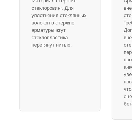
Материал стержня:
Арм
стеклоровинг. Для
вне
уплотнения стеклянных
сте
волокон в стержне
"ре
арматуры жгут
Доп
стеклопластика
вне
перетянут нитью.
ст
пер
про
анк
уве
пов
что
сце
бет