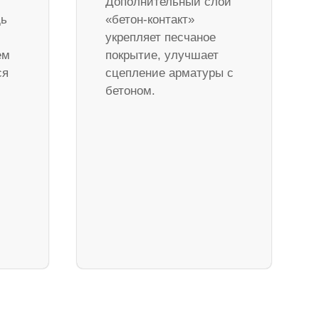
Дополнительный слой
дь
«бетон-контакт»
укрепляет песчаное
ем
покрытие, улучшает
ся
сцепление арматуры с
бетоном.