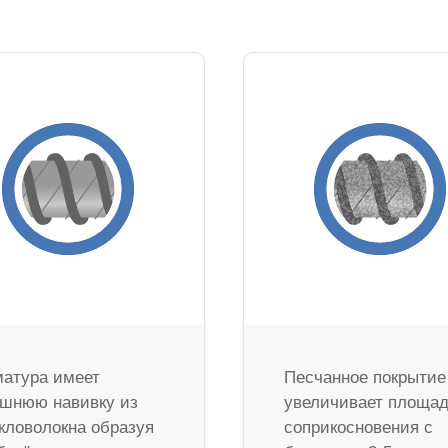
атура имеет
Песчанное покрытие
шнюю навивку из
увеличивает площа
кловолокна образуя
соприкосновения с