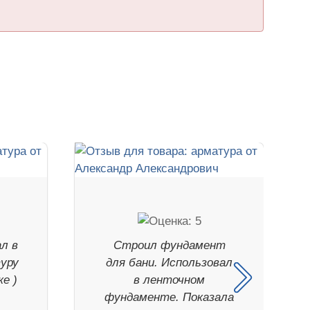
ал в
Строил фундамент
туру
для бани. Использовал
е )
в ленточном
фундаменте. Показала