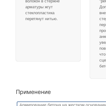
волокон в стержне
"ре
арматуры жгут
Доп
стеклопластика
вне
перетянут нитью.
ст
пер
про
анк
уве
пов
что
сце
бет
Применение
Армирование бетона на жестком основани