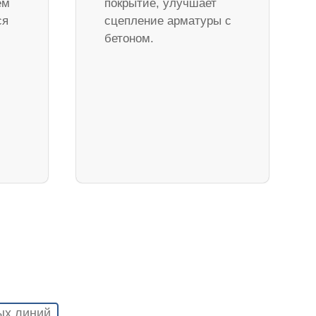
ем
покрытие, улучшает
ся
сцепление арматуры с
бетоном.
ых линий