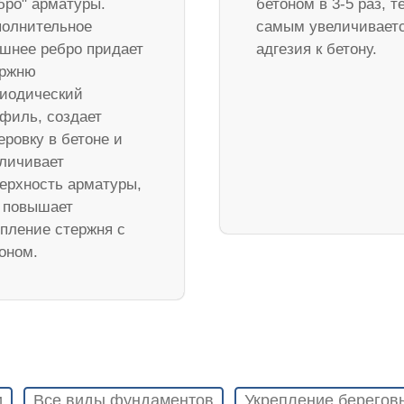
бро" арматуры.
бетоном в 3-5 раз, т
олнительное
самым увеличивает
шнее ребро придает
адгезия к бетону.
ержню
иодический
филь, создает
еровку в бетоне и
личивает
ерхность арматуры,
 повышает
пление стержня с
оном.
и
Все виды фундаментов
Укрепление берегов