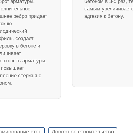
бро" арматуры.
бетоном в 3-5 раз, т
олнительное
самым увеличивает
шнее ребро придает
адгезия к бетону.
ержню
иодический
филь, создает
еровку в бетоне и
личивает
ерхность арматуры,
 повышает
пление стержня с
оном.
рмирование стен
Дорожное строительство