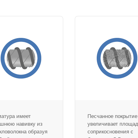
атура имеет
Песчанное покрытие
шнюю навивку из
увеличивает площа
кловолокна образуя
соприкосновения с