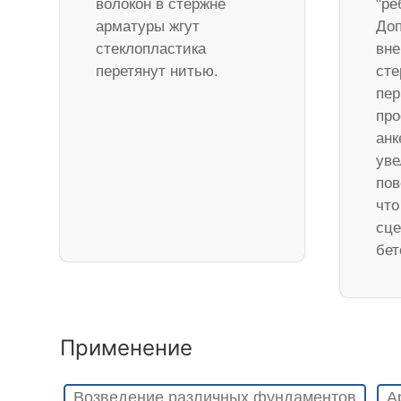
волокон в стержне
"ре
арматуры жгут
Доп
стеклопластика
вне
перетянут нитью.
ст
пер
про
анк
уве
пов
что
сце
бет
Применение
Возведение различных фундаментов
А